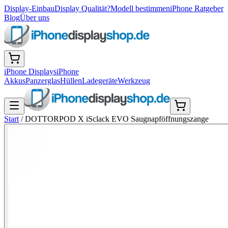
Display-Einbau
Display Qualität?
Modell bestimmen
iPhone Ratgeber
Blog
Über uns
iPhone Displays
iPhone
Akkus
Panzerglas
Hüllen
Ladegeräte
Werkzeug
Start
/
DOTTORPOD X iSclack EVO Saugnapföffnungszange