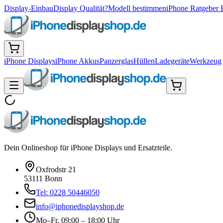
Display-Einbau
Display Qualität?
Modell bestimmen
iPhone Ratgeber 
iPhone Displays
iPhone Akkus
Panzerglas
Hüllen
Ladegeräte
Werkzeug
Dein Onlineshop für iPhone Displays und Ersatzteile.
Oxfrodstr 21
53111 Bonn
Tel: 0228 50446050
info@iphonedisplayshop.de
Mo–Fr. 09:00 – 18:00 Uhr