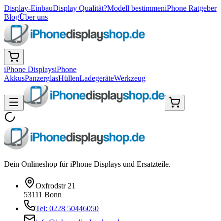
Display-Einbau
Display Qualität?
Modell bestimmen
iPhone Ratgeber
Blog
Über uns
iPhone Displays
iPhone
Akkus
Panzerglas
Hüllen
Ladegeräte
Werkzeug
Dein Onlineshop für iPhone Displays und Ersatzteile.
Oxfrodstr 21
53111 Bonn
Tel: 0228 50446050