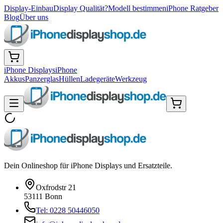
Display-Einbau
Display Qualität?
Modell bestimmen
iPhone Ratgeber
Blog
Über uns
iPhone Displays
iPhone
Akkus
Panzerglas
Hüllen
Ladegeräte
Werkzeug
Dein Onlineshop für iPhone Displays und Ersatzteile.
Oxfrodstr 21
53111 Bonn
Tel: 0228 50446050