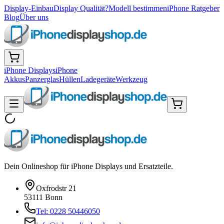
Display-Einbau
Display Qualität?
Modell bestimmen
iPhone Ratgeber
Blog
Über uns
iPhone Displays
iPhone
Akkus
Panzerglas
Hüllen
Ladegeräte
Werkzeug
Dein Onlineshop für iPhone Displays und Ersatzteile.
Oxfrodstr 21
53111 Bonn
Tel: 0228 50446050