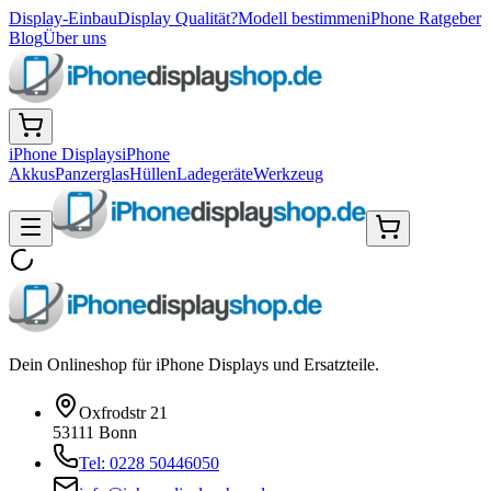
Display-Einbau
Display Qualität?
Modell bestimmen
iPhone Ratgeber
Blog
Über uns
iPhone Displays
iPhone
Akkus
Panzerglas
Hüllen
Ladegeräte
Werkzeug
Dein Onlineshop für iPhone Displays und Ersatzteile.
Oxfrodstr 21
53111 Bonn
Tel: 0228 50446050