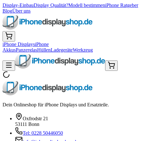
Display-Einbau
Display Qualität?
Modell bestimmen
iPhone Ratgeber
Blog
Über uns
iPhone Displays
iPhone
Akkus
Panzerglas
Hüllen
Ladegeräte
Werkzeug
Dein Onlineshop für iPhone Displays und Ersatzteile.
Oxfrodstr 21
53111 Bonn
Tel: 0228 50446050