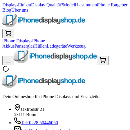
Display-Einbau
Display Qualität?
Modell bestimmen
iPhone Ratgeber
Blog
Über uns
iPhone Displays
iPhone
Akkus
Panzerglas
Hüllen
Ladegeräte
Werkzeug
Dein Onlineshop für iPhone Displays und Ersatzteile.
Oxfrodstr 21
53111 Bonn
Tel: 0228 50446050