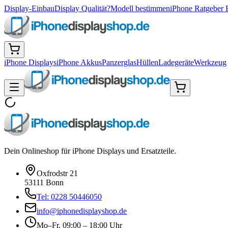
Display-Einbau
Display Qualität?
Modell bestimmen
iPhone Ratgeber 
iPhone Displays
iPhone Akkus
Panzerglas
Hüllen
Ladegeräte
Werkzeug
Dein Onlineshop für iPhone Displays und Ersatzteile.
Oxfrodstr 21
53111 Bonn
Tel: 0228 50446050
info@iphonedisplayshop.de
Mo–Fr. 09:00 – 18:00 Uhr