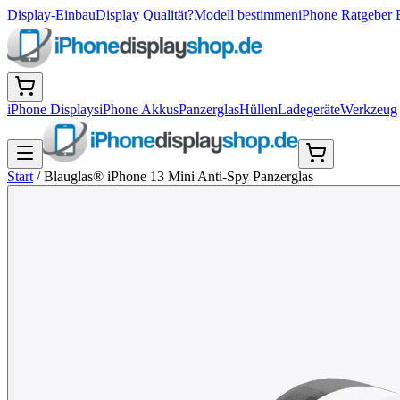
Display-Einbau
Display Qualität?
Modell bestimmen
iPhone Ratgeber 
iPhone Displays
iPhone Akkus
Panzerglas
Hüllen
Ladegeräte
Werkzeug
Start
/
Blauglas® iPhone 13 Mini Anti-Spy Panzerglas