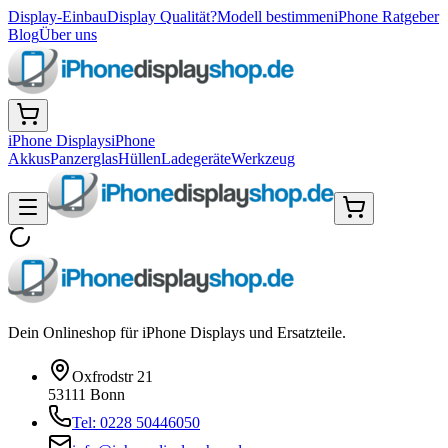
Display-Einbau
Display Qualität?
Modell bestimmen
iPhone Ratgeber
Blog
Über uns
iPhone Displays
iPhone
Akkus
Panzerglas
Hüllen
Ladegeräte
Werkzeug
Dein Onlineshop für iPhone Displays und Ersatzteile.
Oxfrodstr 21
53111 Bonn
Tel: 0228 50446050