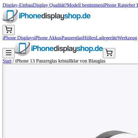
Display-Einbau
Display Qualität?
Modell bestimmen
iPhone Ratgeber 
iPhone Displays
iPhone Akkus
Panzerglas
Hüllen
Ladegeräte
Werkzeug
Start
/
iPhone 13 Panzerglas kristallklar von Blauglas