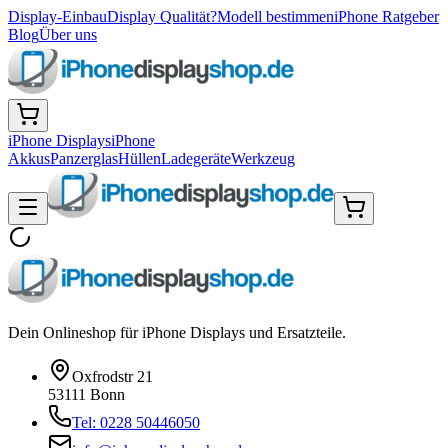
Display-Einbau
Display Qualität?
Modell bestimmen
iPhone Ratgeber
Blog
Über uns
iPhone Displays
iPhone
Akkus
Panzerglas
Hüllen
Ladegeräte
Werkzeug
Dein Onlineshop für iPhone Displays und Ersatzteile.
Oxfrodstr 21
53111 Bonn
Tel: 0228 50446050