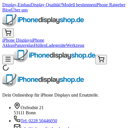
Display-Einbau
Display Qualität?
Modell bestimmen
iPhone Ratgeber
Blog
Über uns
iPhone Displays
iPhone
Akkus
Panzerglas
Hüllen
Ladegeräte
Werkzeug
Dein Onlineshop für iPhone Displays und Ersatzteile.
Oxfrodstr 21
53111 Bonn
Tel: 0228 50446050