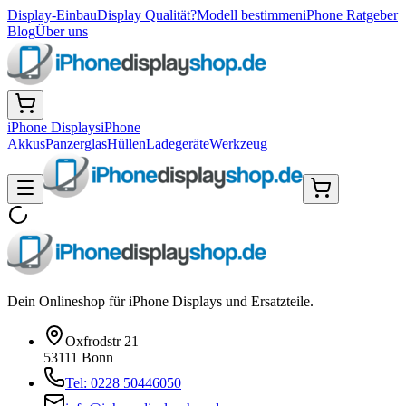
Display-Einbau
Display Qualität?
Modell bestimmen
iPhone Ratgeber
Blog
Über uns
iPhone Displays
iPhone
Akkus
Panzerglas
Hüllen
Ladegeräte
Werkzeug
Dein Onlineshop für iPhone Displays und Ersatzteile.
Oxfrodstr 21
53111 Bonn
Tel: 0228 50446050