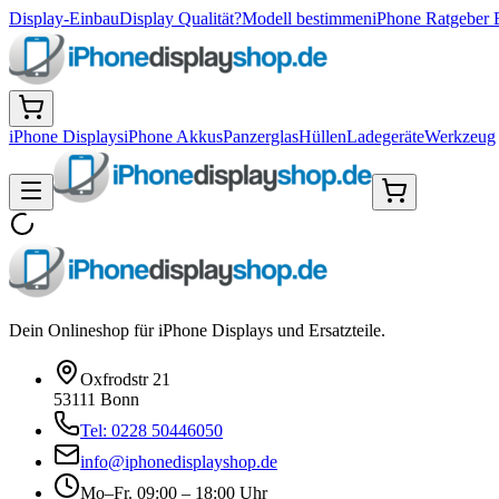
Display-Einbau
Display Qualität?
Modell bestimmen
iPhone Ratgeber 
iPhone Displays
iPhone Akkus
Panzerglas
Hüllen
Ladegeräte
Werkzeug
Dein Onlineshop für iPhone Displays und Ersatzteile.
Oxfrodstr 21
53111 Bonn
Tel: 0228 50446050
info@iphonedisplayshop.de
Mo–Fr. 09:00 – 18:00 Uhr