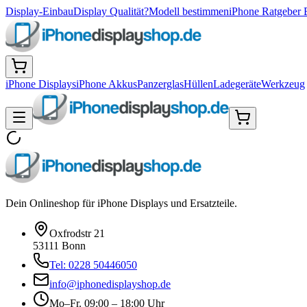
Display-Einbau
Display Qualität?
Modell bestimmen
iPhone Ratgeber 
iPhone Displays
iPhone Akkus
Panzerglas
Hüllen
Ladegeräte
Werkzeug
Dein Onlineshop für iPhone Displays und Ersatzteile.
Oxfrodstr 21
53111 Bonn
Tel: 0228 50446050
info@iphonedisplayshop.de
Mo–Fr. 09:00 – 18:00 Uhr