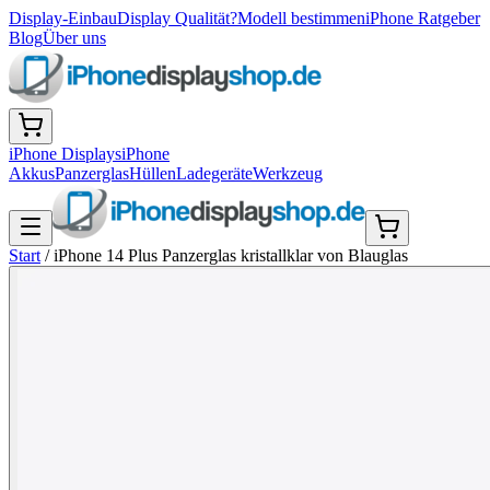
Display-Einbau
Display Qualität?
Modell bestimmen
iPhone Ratgeber
Blog
Über uns
iPhone Displays
iPhone
Akkus
Panzerglas
Hüllen
Ladegeräte
Werkzeug
Start
/
iPhone 14 Plus Panzerglas kristallklar von Blauglas