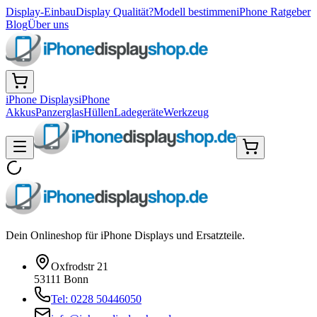
Display-Einbau
Display Qualität?
Modell bestimmen
iPhone Ratgeber
Blog
Über uns
iPhone Displays
iPhone
Akkus
Panzerglas
Hüllen
Ladegeräte
Werkzeug
Dein Onlineshop für iPhone Displays und Ersatzteile.
Oxfrodstr 21
53111 Bonn
Tel: 0228 50446050