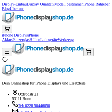
Display-Einbau
Display Qualität?
Modell bestimmen
iPhone Ratgeber
Blog
Über uns
iPhone Displays
iPhone
Akkus
Panzerglas
Hüllen
Ladegeräte
Werkzeug
Dein Onlineshop für iPhone Displays und Ersatzteile.
Oxfrodstr 21
53111 Bonn
Tel: 0228 50446050