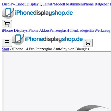
Display-Einbau
Display Qualität?
Modell bestimmen
iPhone Ratgeber 
iPhone Displays
iPhone Akkus
Panzerglas
Hüllen
Ladegeräte
Werkzeug
Start
/
iPhone 14 Pro Panzerglas Anti-Spy von Blauglas