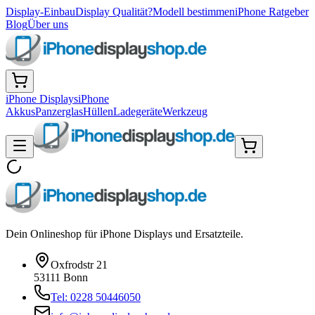
Display-Einbau
Display Qualität?
Modell bestimmen
iPhone Ratgeber
Blog
Über uns
iPhone Displays
iPhone
Akkus
Panzerglas
Hüllen
Ladegeräte
Werkzeug
Dein Onlineshop für iPhone Displays und Ersatzteile.
Oxfrodstr 21
53111 Bonn
Tel: 0228 50446050