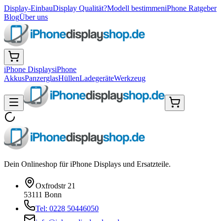
Display-Einbau
Display Qualität?
Modell bestimmen
iPhone Ratgeber
Blog
Über uns
iPhone Displays
iPhone
Akkus
Panzerglas
Hüllen
Ladegeräte
Werkzeug
Dein Onlineshop für iPhone Displays und Ersatzteile.
Oxfrodstr 21
53111 Bonn
Tel: 0228 50446050