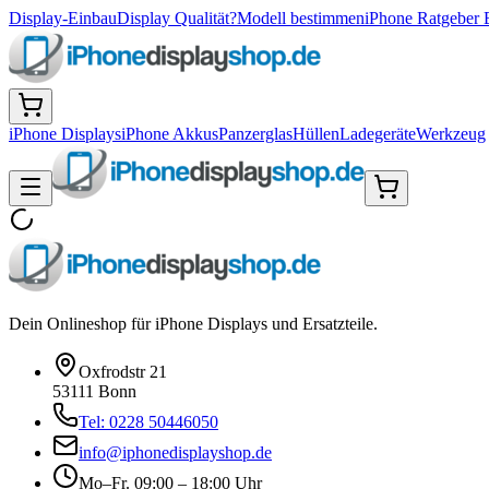
Display-Einbau
Display Qualität?
Modell bestimmen
iPhone Ratgeber 
iPhone Displays
iPhone Akkus
Panzerglas
Hüllen
Ladegeräte
Werkzeug
Dein Onlineshop für iPhone Displays und Ersatzteile.
Oxfrodstr 21
53111 Bonn
Tel: 0228 50446050
info@iphonedisplayshop.de
Mo–Fr. 09:00 – 18:00 Uhr