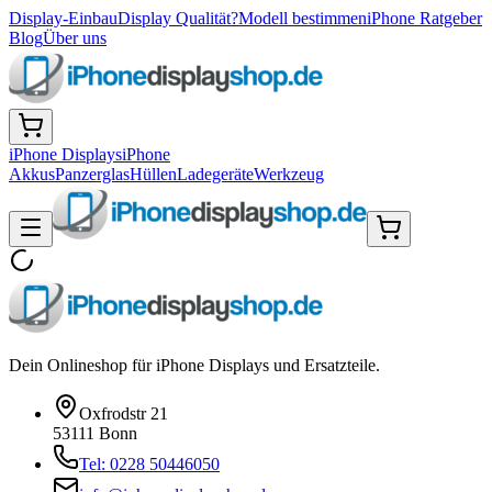
Display-Einbau
Display Qualität?
Modell bestimmen
iPhone Ratgeber
Blog
Über uns
iPhone Displays
iPhone
Akkus
Panzerglas
Hüllen
Ladegeräte
Werkzeug
Dein Onlineshop für iPhone Displays und Ersatzteile.
Oxfrodstr 21
53111 Bonn
Tel: 0228 50446050