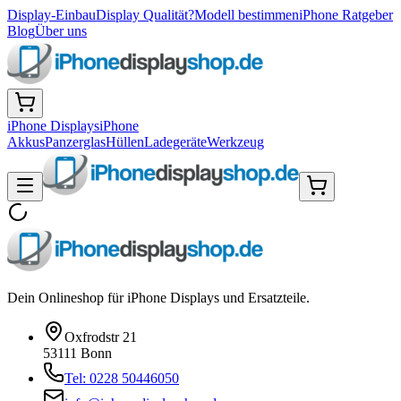
Display-Einbau
Display Qualität?
Modell bestimmen
iPhone Ratgeber
Blog
Über uns
iPhone Displays
iPhone
Akkus
Panzerglas
Hüllen
Ladegeräte
Werkzeug
Dein Onlineshop für iPhone Displays und Ersatzteile.
Oxfrodstr 21
53111 Bonn
Tel: 0228 50446050