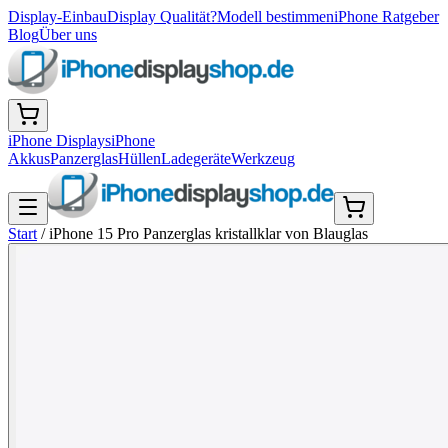
Display-Einbau
Display Qualität?
Modell bestimmen
iPhone Ratgeber
Blog
Über uns
iPhone Displays
iPhone
Akkus
Panzerglas
Hüllen
Ladegeräte
Werkzeug
Start
/
iPhone 15 Pro Panzerglas kristallklar von Blauglas