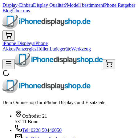
Display-Einbau
Display Qualität?
Modell bestimmen
iPhone Ratgeber
Blog
Über uns
iPhone Displays
iPhone
Akkus
Panzerglas
Hüllen
Ladegeräte
Werkzeug
Dein Onlineshop für iPhone Displays und Ersatzteile.
Oxfrodstr 21
53111 Bonn
Tel: 0228 50446050