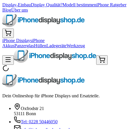
Display-Einbau
Display Qualität?
Modell bestimmen
iPhone Ratgeber
Blog
Über uns
iPhone Displays
iPhone
Akkus
Panzerglas
Hüllen
Ladegeräte
Werkzeug
Dein Onlineshop für iPhone Displays und Ersatzteile.
Oxfrodstr 21
53111 Bonn
Tel: 0228 50446050