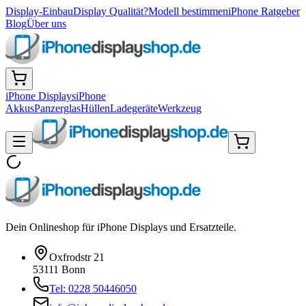
Display-Einbau
Display Qualität?
Modell bestimmen
iPhone Ratgeber
Blog
Über uns
iPhone Displays
iPhone
Akkus
Panzerglas
Hüllen
Ladegeräte
Werkzeug
Dein Onlineshop für iPhone Displays und Ersatzteile.
Oxfrodstr 21
53111 Bonn
Tel: 0228 50446050