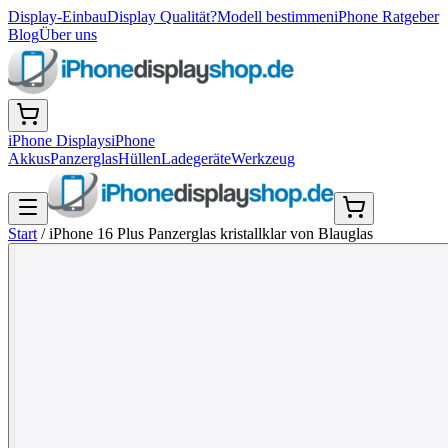
Display-Einbau
Display Qualität?
Modell bestimmen
iPhone Ratgeber
Blog
Über uns
iPhone Displays
iPhone
Akkus
Panzerglas
Hüllen
Ladegeräte
Werkzeug
Start
/
iPhone 16 Plus Panzerglas kristallklar von Blauglas