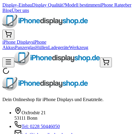
Display-Einbau
Display Qualität?
Modell bestimmen
iPhone Ratgeber
Blog
Über uns
iPhone Displays
iPhone
Akkus
Panzerglas
Hüllen
Ladegeräte
Werkzeug
Dein Onlineshop für iPhone Displays und Ersatzteile.
Oxfrodstr 21
53111 Bonn
Tel: 0228 50446050