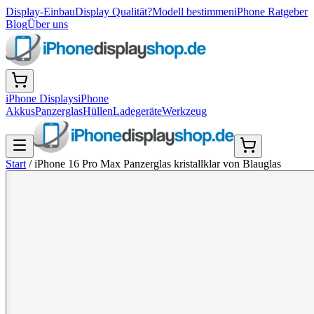
Display-Einbau
Display Qualität?
Modell bestimmen
iPhone Ratgeber
Blog
Über uns
iPhone Displays
iPhone
Akkus
Panzerglas
Hüllen
Ladegeräte
Werkzeug
Start
/
iPhone 16 Pro Max Panzerglas kristallklar von Blauglas