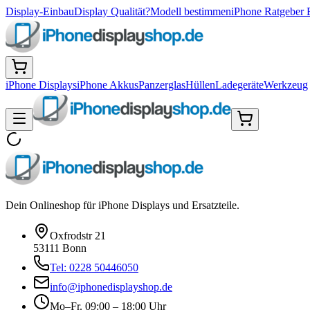
Display-Einbau
Display Qualität?
Modell bestimmen
iPhone Ratgeber 
iPhone Displays
iPhone Akkus
Panzerglas
Hüllen
Ladegeräte
Werkzeug
Dein Onlineshop für iPhone Displays und Ersatzteile.
Oxfrodstr 21
53111 Bonn
Tel: 0228 50446050
info@iphonedisplayshop.de
Mo–Fr. 09:00 – 18:00 Uhr