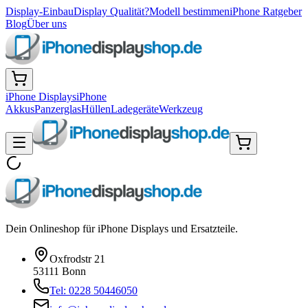
Display-Einbau
Display Qualität?
Modell bestimmen
iPhone Ratgeber
Blog
Über uns
iPhone Displays
iPhone
Akkus
Panzerglas
Hüllen
Ladegeräte
Werkzeug
Dein Onlineshop für iPhone Displays und Ersatzteile.
Oxfrodstr 21
53111 Bonn
Tel: 0228 50446050