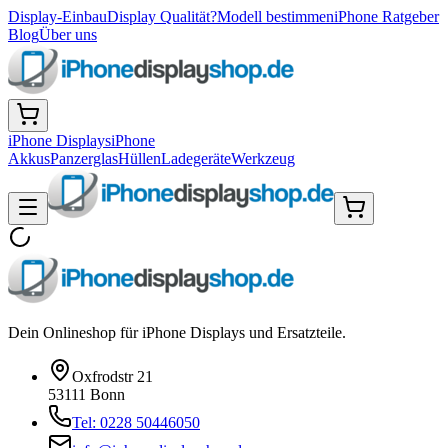
Display-Einbau
Display Qualität?
Modell bestimmen
iPhone Ratgeber
Blog
Über uns
iPhone Displays
iPhone
Akkus
Panzerglas
Hüllen
Ladegeräte
Werkzeug
Dein Onlineshop für iPhone Displays und Ersatzteile.
Oxfrodstr 21
53111 Bonn
Tel: 0228 50446050