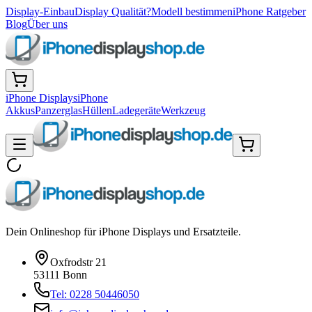
Display-Einbau
Display Qualität?
Modell bestimmen
iPhone Ratgeber
Blog
Über uns
iPhone Displays
iPhone
Akkus
Panzerglas
Hüllen
Ladegeräte
Werkzeug
Dein Onlineshop für iPhone Displays und Ersatzteile.
Oxfrodstr 21
53111 Bonn
Tel: 0228 50446050