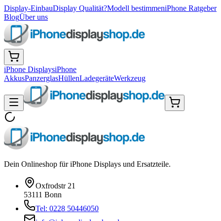
Display-Einbau
Display Qualität?
Modell bestimmen
iPhone Ratgeber
Blog
Über uns
iPhone Displays
iPhone
Akkus
Panzerglas
Hüllen
Ladegeräte
Werkzeug
Dein Onlineshop für iPhone Displays und Ersatzteile.
Oxfrodstr 21
53111 Bonn
Tel: 0228 50446050