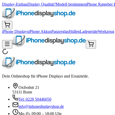
Display-Einbau
Display Qualität?
Modell bestimmen
iPhone Ratgeber 
iPhone Displays
iPhone Akkus
Panzerglas
Hüllen
Ladegeräte
Werkzeug
Dein Onlineshop für iPhone Displays und Ersatzteile.
Oxfrodstr 21
53111 Bonn
Tel: 0228 50446050
info@iphonedisplayshop.de
Mo–Fr. 09:00 – 18:00 Uhr