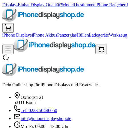
Display-Einbau
Display Qualität?
Modell bestimmen
iPhone Ratgeber 
iPhone Displays
iPhone Akkus
Panzerglas
Hüllen
Ladegeräte
Werkzeug
Dein Onlineshop für iPhone Displays und Ersatzteile.
Oxfrodstr 21
53111 Bonn
Tel: 0228 50446050
info@iphonedisplayshop.de
Mo–Fr. 09:00 – 18:00 Uhr