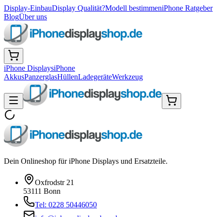
Display-Einbau
Display Qualität?
Modell bestimmen
iPhone Ratgeber
Blog
Über uns
iPhone Displays
iPhone
Akkus
Panzerglas
Hüllen
Ladegeräte
Werkzeug
Dein Onlineshop für iPhone Displays und Ersatzteile.
Oxfrodstr 21
53111 Bonn
Tel: 0228 50446050