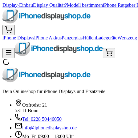
Display-Einbau
Display Qualität?
Modell bestimmen
iPhone Ratgeber 
iPhone Displays
iPhone Akkus
Panzerglas
Hüllen
Ladegeräte
Werkzeug
Dein Onlineshop für iPhone Displays und Ersatzteile.
Oxfrodstr 21
53111 Bonn
Tel: 0228 50446050
info@iphonedisplayshop.de
Mo–Fr. 09:00 – 18:00 Uhr