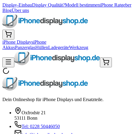
Display-Einbau
Display Qualität?
Modell bestimmen
iPhone Ratgeber
Blog
Über uns
iPhone Displays
iPhone
Akkus
Panzerglas
Hüllen
Ladegeräte
Werkzeug
Dein Onlineshop für iPhone Displays und Ersatzteile.
Oxfrodstr 21
53111 Bonn
Tel: 0228 50446050