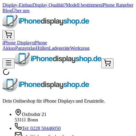
Display-Einbau
Display Qualität?
Modell bestimmen
iPhone Ratgeber
Blog
Über uns
iPhone Displays
iPhone
Akkus
Panzerglas
Hüllen
Ladegeräte
Werkzeug
Dein Onlineshop für iPhone Displays und Ersatzteile.
Oxfrodstr 21
53111 Bonn
Tel: 0228 50446050