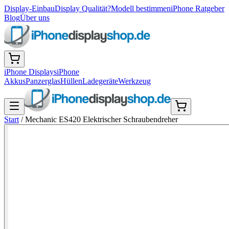
Display-Einbau
Display Qualität?
Modell bestimmen
iPhone Ratgeber
Blog
Über uns
iPhone Displays
iPhone
Akkus
Panzerglas
Hüllen
Ladegeräte
Werkzeug
Start
/
Mechanic ES420 Elektrischer Schraubendreher