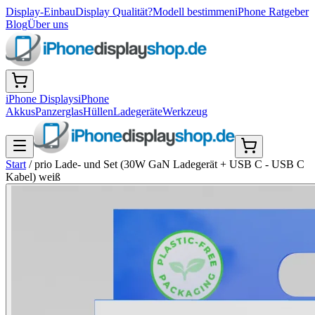
Display-Einbau
Display Qualität?
Modell bestimmen
iPhone Ratgeber
Blog
Über uns
iPhone Displays
iPhone
Akkus
Panzerglas
Hüllen
Ladegeräte
Werkzeug
Start
/
prio Lade- und Set (30W GaN Ladegerät + USB C - USB C
Kabel) weiß