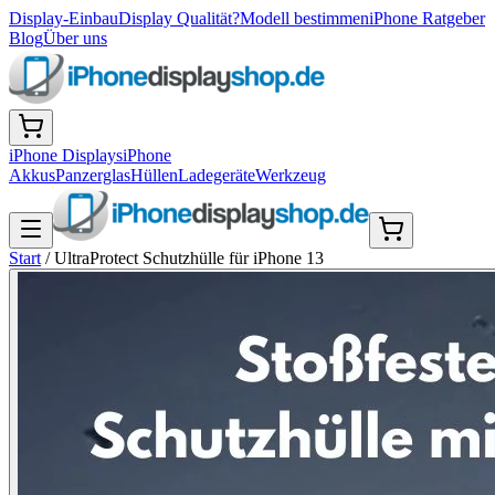
Display-Einbau
Display Qualität?
Modell bestimmen
iPhone Ratgeber
Blog
Über uns
iPhone Displays
iPhone
Akkus
Panzerglas
Hüllen
Ladegeräte
Werkzeug
Start
/
UltraProtect Schutzhülle für iPhone 13