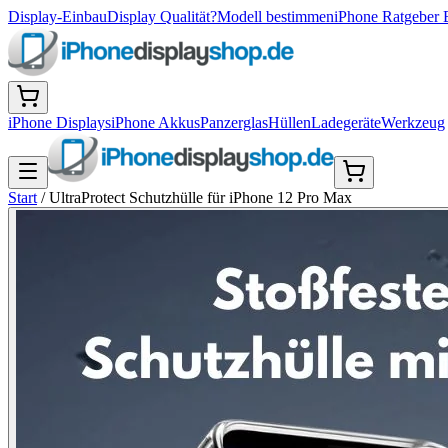
Display-Einbau
Display Qualität?
Modell bestimmen
iPhone Ratgeber 
iPhone Displays
iPhone Akkus
Panzerglas
Hüllen
Ladegeräte
Werkzeug
Start
/
UltraProtect Schutzhülle für iPhone 12 Pro Max