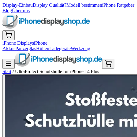
Display-Einbau
Display Qualität?
Modell bestimmen
iPhone Ratgeber
Blog
Über uns
iPhone Displays
iPhone
Akkus
Panzerglas
Hüllen
Ladegeräte
Werkzeug
Start
/
UltraProtect Schutzhülle für iPhone 14 Plus