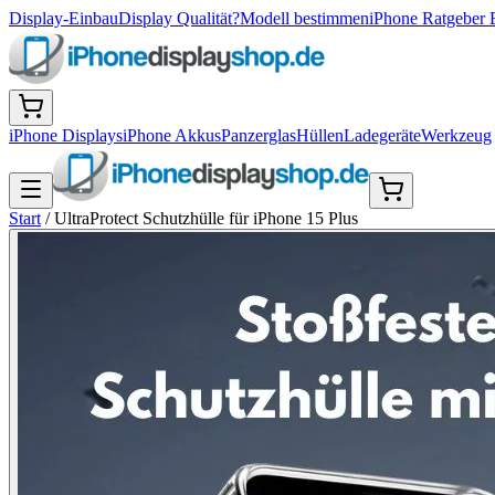
Display-Einbau
Display Qualität?
Modell bestimmen
iPhone Ratgeber 
iPhone Displays
iPhone Akkus
Panzerglas
Hüllen
Ladegeräte
Werkzeug
Start
/
UltraProtect Schutzhülle für iPhone 15 Plus